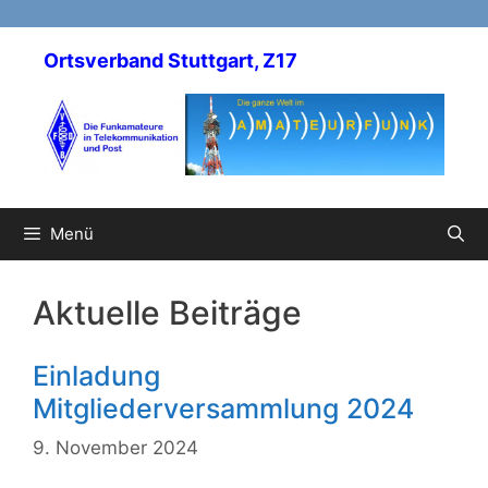
Zum
Inhalt
Ortsverband Stuttgart, Z17
springen
Menü
Aktuelle Beiträge
Einladung
Mitgliederversammlung 2024
9. November 2024