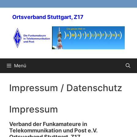
Zum
Inhalt
Ortsverband Stuttgart, Z17
springen
Menü
Impressum / Datenschutz
Impressum
Verband der Funkamateure in
Telekommunikation und Post e.V.
Ortsverband Stuttgart, Z17