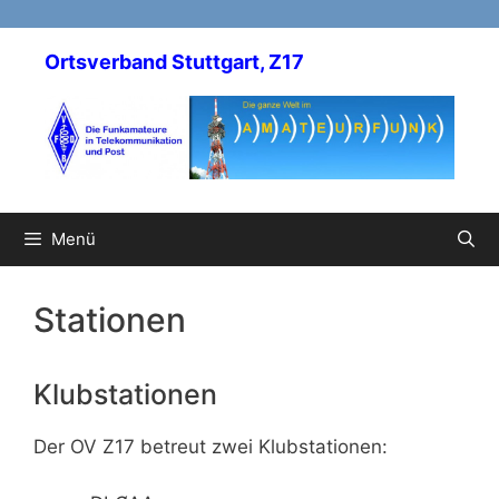
Zum
Inhalt
Ortsverband Stuttgart, Z17
springen
Menü
Stationen
Klubstationen
Der OV Z17 betreut zwei Klubstationen: