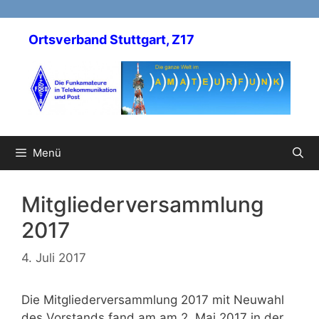
Zum
Inhalt
Ortsverband Stuttgart, Z17
springen
Menü
Mitgliederversammlung
2017
4. Juli 2017
Die Mitgliederversammlung 2017 mit Neuwahl
des Vorstands fand am am 2. Mai 2017 in der