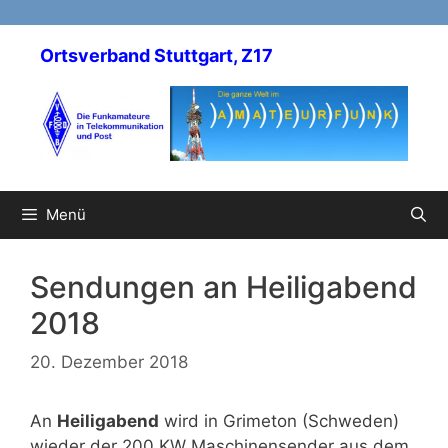
Zum
Inhalt
Ortsverband Stuttgart, Z17
springen
Menü
Sendungen an Heiligabend
2018
20. Dezember 2018
An
Heiligabend
wird in Grimeton (Schweden)
wieder der 200 KW Maschinensender aus dem