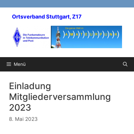
Zum
Inhalt
Ortsverband Stuttgart, Z17
springen
Menü
Einladung
Mitgliederversammlung
2023
8. Mai 2023